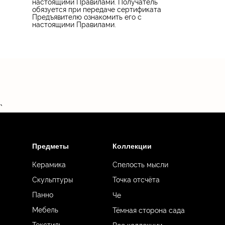
настоящими Правилами. Получатель
обязуется при передаче сертификата
Предъявителю ознакомить его с
настоящими Правилами.
`
Предметы
Коллекции
Керамика
Спелость мысли
Точка отсчёта
Скульптуры
Панно
Че
Мебель
Тёмная сторона сада
Текстиль
Все коллекции...