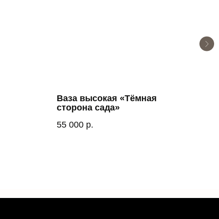
Ваза высокая «Тёмная
Дин
сторона сада»
«Сп
Пес
Out 
55 000
р.