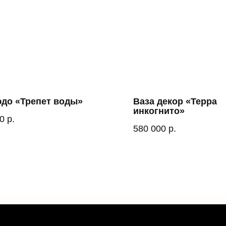
до «Трепет воды»
Ваза декор «Терра
инкогнито»
0
р.
580 000
р.