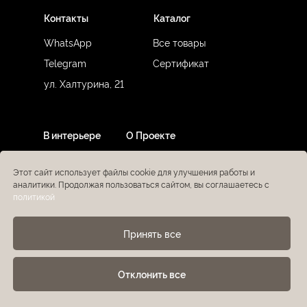
Контакты
Каталог
WhatsApp
Все товары
Telegram
Сертификат
ул. Халтурина, 21
В интерьере
О Проекте
Этот сайт использует файлы cookie для улучшения работы и
аналитики. Продолжая пользоваться сайтом, вы соглашаетесь с
политикой
Принять все
by Lavish Design
Политика конфиденциальности
Отклонить все
Sitemap
Настройки cookie
KRUGAMI © 2025
Публичная оферта