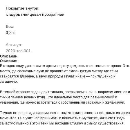
Покрытие внутри:
глазурь глянцевая прозрачная
Вес:
3,2 кг
Артикул:
2023-тсс-001
Описание
Описание
В каждом саду, даже самом ярком и цветущем, есть своя темная сторона. Это
место, где солнечные лучи не проникают сквозь густую листву, где тени
становятся длиннее, а звуки природы звучат иначе — приглушенно и
загадочно.
В темной стороне сада царит тишина, прерываемая лишь шорохом листьев и
тихим пением ночных птиц. Это идеальное место для размышлений и
уединения, где можно встретиться с собственными страхами и желаниями.
Темная сторона сада напоминает о том, что жизнь состоит не только из ярких
моментов. Она учит нас принимать и понимать тьму так же, как и свет. Ведь
зачастую именно в этой тени мы находим глубину и смысл существования.