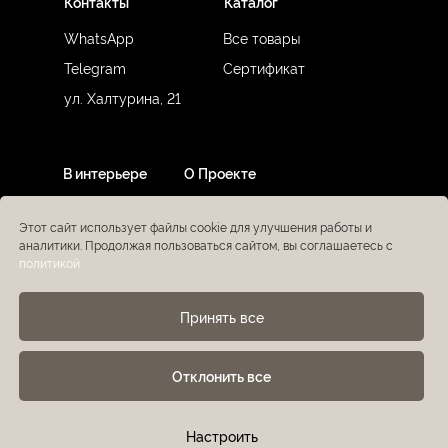
Контакты
Каталог
WhatsApp
Все товары
Telegram
Сертификат
ул. Халтурина, 21
В интерьере
О Проекте
Этот сайт использует файлы cookie для улучшения работы и
аналитики. Продолжая пользоваться сайтом, вы соглашаетесь с
политикой
Принять все
by Lavish Design
Политика конфиденциальности
Отклонить все
Sitemap
Настройки cookie
KRUGAMI © 2025
Публичная оферта
Настроить