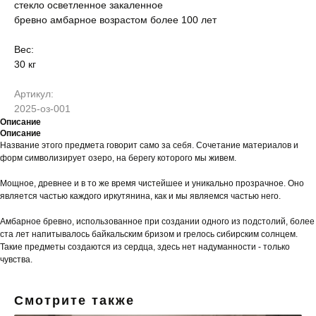
стекло осветленное закаленное
бревно амбарное возрастом более 100 лет
Вес:
30 кг
Артикул:
2025-оз-001
Описание
Описание
Название этого предмета говорит само за себя. Сочетание материалов и
форм символизирует озеро, на берегу которого мы живем.
Мощное, древнее и в то же время чистейшее и уникально прозрачное. Оно
является частью каждого иркутянина, как и мы являемся частью него.
Амбарное бревно, использованное при создании одного из подстолий, более
ста лет напитывалось байкальским бризом и грелось сибирским солнцем.
Такие предметы создаются из сердца, здесь нет надуманности - только
чувства.
Смотрите также