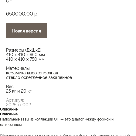
ОН
р.
650000,00
Новая версия
Размеры (ДxШxВ):
410 x 410 x 950 мм
410 x 410 x 750 мм
Материалы:
керамика высокопрочная
стекло осветленное закаленное
Вес:
25 кг и 20 кг
Артикул:
2025-о-002
Описание
Описание
Напольные вазы из коллекции ОН — это диалог между формой и
материалом.
Сферическая емкость из керамики обладает фактурой, словно созданной