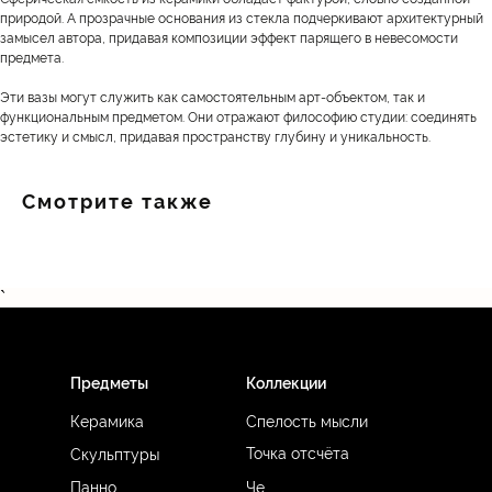
природой. А прозрачные основания из стекла подчеркивают архитектурный
замысел автора, придавая композиции эффект парящего в невесомости
предмета.
Эти вазы могут служить как самостоятельным арт-объектом, так и
функциональным предметом. Они отражают философию студии: соединять
эстетику и смысл, придавая пространству глубину и уникальность.
Смотрите также
`
Предметы
Коллекции
Керамика
Спелость мысли
Точка отсчёта
Скульптуры
Панно
Че